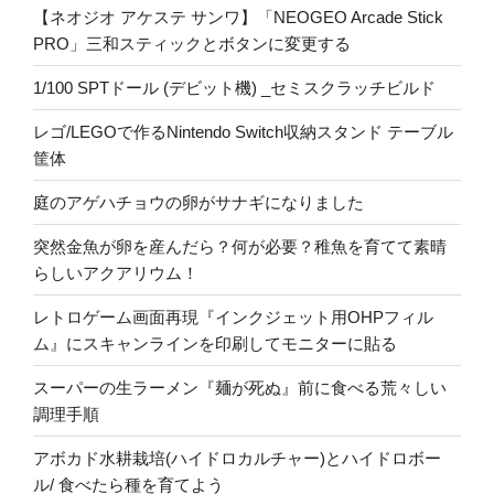
【ネオジオ アケステ サンワ】「NEOGEO Arcade Stick
PRO」三和スティックとボタンに変更する
1/100 SPTドール (デビット機) _セミスクラッチビルド
レゴ/LEGOで作るNintendo Switch収納スタンド テーブル
筐体
庭のアゲハチョウの卵がサナギになりました
突然金魚が卵を産んだら？何が必要？稚魚を育てて素晴
らしいアクアリウム！
レトロゲーム画面再現『インクジェット用OHPフィル
ム』にスキャンラインを印刷してモニターに貼る
スーパーの生ラーメン『麺が死ぬ』前に食べる荒々しい
調理手順
アボカド水耕栽培(ハイドロカルチャー)とハイドロボー
ル/ 食べたら種を育てよう