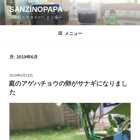
コ
SANZINOPAPA
ン
ー情報とカタチのたまり場ー
テ
ン
ツ
メニュー
へ
ス
キ
月:
2019年6月
ッ
プ
投
2019年6月23日
稿
庭のアゲハチョウの卵がサナギになりまし
日:
た