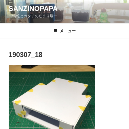
コ
SANZINOPAPA
ン
ー情報とカタチのたまり場ー
テ
ン
ツ
メニュー
へ
ス
キ
190307_18
ッ
プ