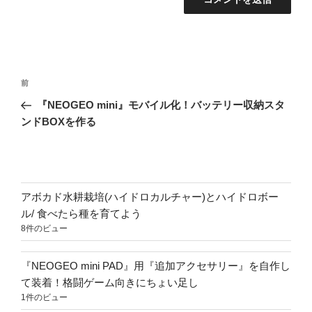
投
前
前
稿
の
『NEOGEO mini』モバイル化！バッテリー収納スタ
ナ
投
ンドBOXを作る
ビ
稿
ゲ
ー
シ
アボカド水耕栽培(ハイドロカルチャー)とハイドロボー
ョ
ル/ 食べたら種を育てよう
8件のビュー
ン
『NEOGEO mini PAD』用『追加アクセサリー』を自作し
て装着！格闘ゲーム向きにちょい足し
1件のビュー