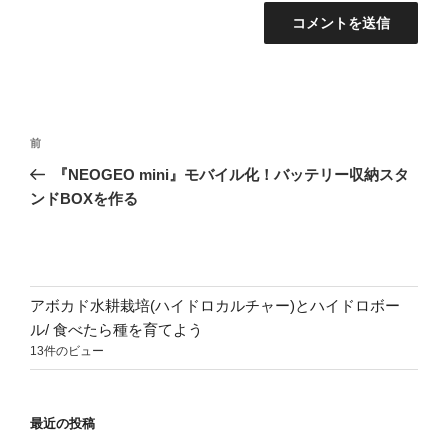
投
前
前
稿
の
『NEOGEO mini』モバイル化！バッテリー収納スタ
ナ
投
ンドBOXを作る
ビ
稿
ゲ
ー
シ
アボカド水耕栽培(ハイドロカルチャー)とハイドロボー
ョ
ル/ 食べたら種を育てよう
13件のビュー
ン
最近の投稿