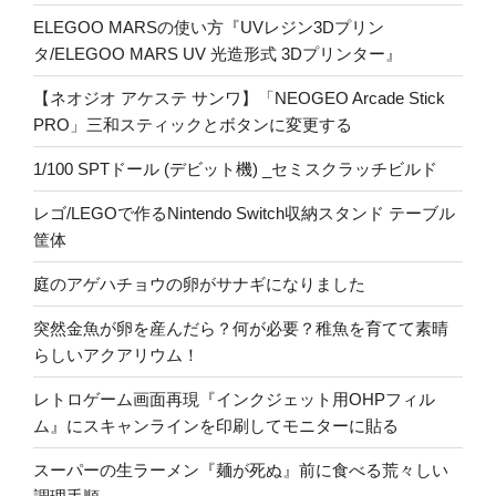
ELEGOO MARSの使い方『UVレジン3Dプリン
タ/ELEGOO MARS UV 光造形式 3Dプリンター』
【ネオジオ アケステ サンワ】「NEOGEO Arcade Stick
PRO」三和スティックとボタンに変更する
1/100 SPTドール (デビット機) _セミスクラッチビルド
レゴ/LEGOで作るNintendo Switch収納スタンド テーブル
筐体
庭のアゲハチョウの卵がサナギになりました
突然金魚が卵を産んだら？何が必要？稚魚を育てて素晴
らしいアクアリウム！
レトロゲーム画面再現『インクジェット用OHPフィル
ム』にスキャンラインを印刷してモニターに貼る
スーパーの生ラーメン『麺が死ぬ』前に食べる荒々しい