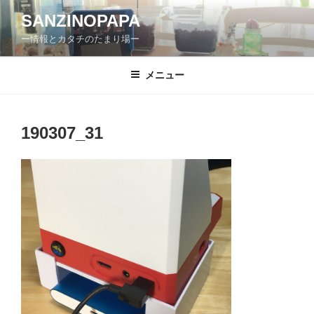
コ
SANZINOPAPA
ン
ー情報とカタチのたまり場ー
テ
ン
ツ
メニュー
へ
ス
キ
190307_31
ッ
プ