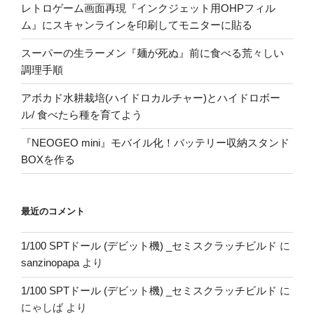
レトロゲーム画面再現『インクジェット用OHPフィル
ム』にスキャンラインを印刷してモニターに貼る
スーパーの生ラーメン『麺が死ぬ』前に食べる荒々しい
調理手順
アボカド水耕栽培(ハイドロカルチャー)とハイドロボー
ル/ 食べたら種を育てよう
『NEOGEO mini』モバイル化！バッテリー収納スタンド
BOXを作る
最近のコメント
1/100 SPTドール (デビット機) _セミスクラッチビルド
に
sanzinopapa
より
1/100 SPTドール (デビット機) _セミスクラッチビルド
に
にゃしば
より