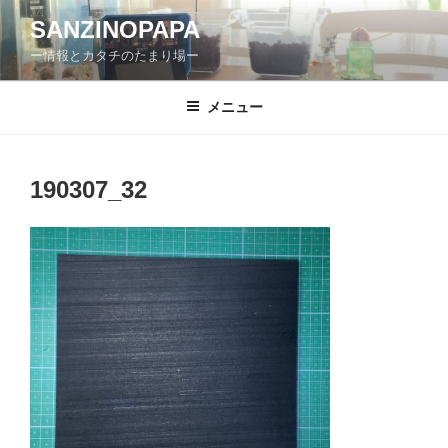
コ
SANZINOPAPA
ン
ー情報とカタチのたまり場ー
テ
ン
ツ
メニュー
へ
ス
キ
190307_32
ッ
プ