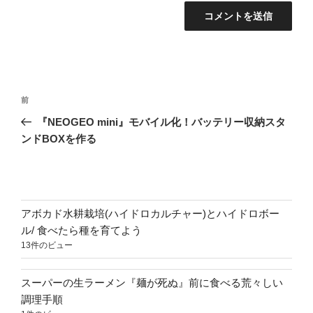
投
前
前
稿
の
『NEOGEO mini』モバイル化！バッテリー収納スタ
ナ
投
ンドBOXを作る
ビ
稿
ゲ
ー
シ
アボカド水耕栽培(ハイドロカルチャー)とハイドロボー
ョ
ル/ 食べたら種を育てよう
13件のビュー
ン
スーパーの生ラーメン『麺が死ぬ』前に食べる荒々しい
調理手順