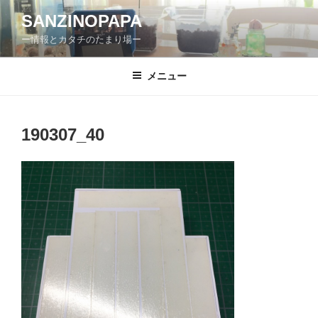
コ
SANZINOPAPA
ン
ー情報とカタチのたまり場ー
テ
ン
ツ
メニュー
へ
ス
キ
190307_40
ッ
プ