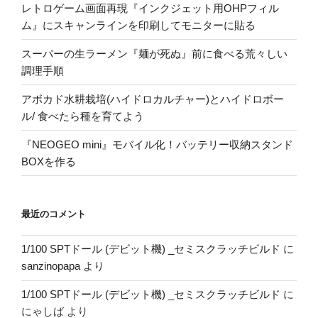
レトロゲーム画面再現『インクジェット用OHPフィル
ム』にスキャンラインを印刷してモニターに貼る
スーパーの生ラーメン『麺が死ぬ』前に食べる荒々しい
調理手順
アボカド水耕栽培(ハイドロカルチャー)とハイドロボー
ル/ 食べたら種を育てよう
『NEOGEO mini』モバイル化！バッテリー収納スタンド
BOXを作る
最近のコメント
1/100 SPTドール (デビット機) _セミスクラッチビルド
に
sanzinopapa
より
1/100 SPTドール (デビット機) _セミスクラッチビルド
に
にゃしば
より