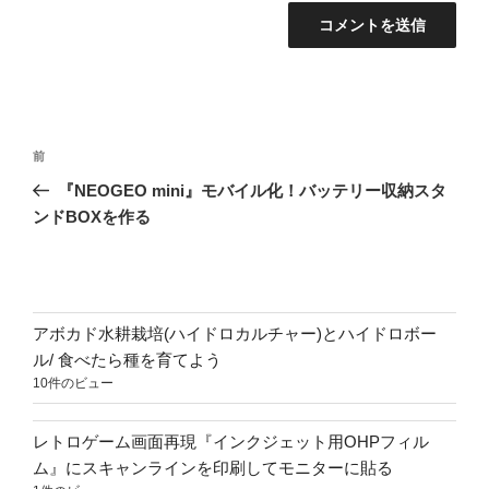
投
前
前
稿
の
『NEOGEO mini』モバイル化！バッテリー収納スタ
ナ
投
ンドBOXを作る
ビ
稿
ゲ
ー
シ
アボカド水耕栽培(ハイドロカルチャー)とハイドロボー
ョ
ル/ 食べたら種を育てよう
10件のビュー
ン
レトロゲーム画面再現『インクジェット用OHPフィル
ム』にスキャンラインを印刷してモニターに貼る