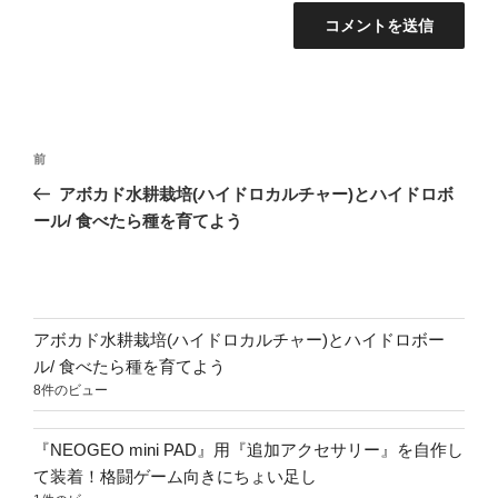
投
前
前
稿
の
アボカド水耕栽培(ハイドロカルチャー)とハイドロボ
ナ
投
ール/ 食べたら種を育てよう
ビ
稿
ゲ
ー
シ
アボカド水耕栽培(ハイドロカルチャー)とハイドロボー
ョ
ル/ 食べたら種を育てよう
8件のビュー
ン
『NEOGEO mini PAD』用『追加アクセサリー』を自作し
て装着！格闘ゲーム向きにちょい足し