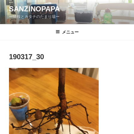
コ
SANZINOPAPA
ン
ー情報とカタチのたまり場ー
テ
ン
ツ
メニュー
へ
ス
キ
190317_30
ッ
プ