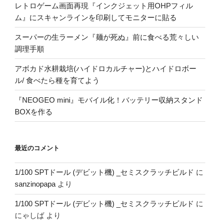
レトロゲーム画面再現『インクジェット用OHPフィル
ム』にスキャンラインを印刷してモニターに貼る
スーパーの生ラーメン『麺が死ぬ』前に食べる荒々しい
調理手順
アボカド水耕栽培(ハイドロカルチャー)とハイドロボー
ル/ 食べたら種を育てよう
『NEOGEO mini』モバイル化！バッテリー収納スタンド
BOXを作る
最近のコメント
1/100 SPTドール (デビット機) _セミスクラッチビルド
に
sanzinopapa
より
1/100 SPTドール (デビット機) _セミスクラッチビルド
に
にゃしば
より