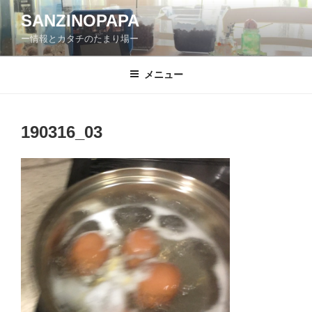
コ
SANZINOPAPA
ン
ー情報とカタチのたまり場ー
テ
ン
ツ
メニュー
へ
ス
キ
190316_03
ッ
プ