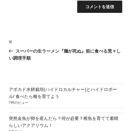
投
前
前
稿
の
スーパーの生ラーメン『麺が死ぬ』前に食べる荒々し
ナ
投
い調理手順
ビ
稿
ゲ
ー
シ
アボカド水耕栽培(ハイドロカルチャー)とハイドロボー
ョ
ル/ 食べたら種を育てよう
7件のビュー
ン
突然金魚が卵を産んだら？何が必要？稚魚を育てて素晴
らしいアクアリウム！