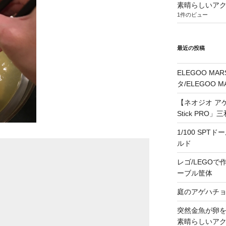
素晴らしいア
1件のビュー
最近の投稿
ELEGOO M
タ/ELEGOO 
【ネオジオ アケス
Stick PR
1/100 SPT
ルド
レゴ/LEGOで作る
ーブル筐体
庭のアゲハチ
突然金魚が卵
素晴らしいア