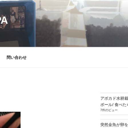
PA
問い合わせ
アボカド水耕栽
ボール/ 食べ
7件のビュー
突然金魚が卵