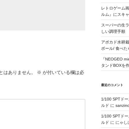
レトロゲーム画
ルム』にスキ
スーパーの生
しい調理手順
アボカド水耕栽
ボール/ 食べ
『NEOGEO 
タンドBOXを
とはありません。
※
が付いている欄は必
最近のコメント
1/100 SPT
ルド
に
sanzin
1/100 SPT
ルド
に
にゃし