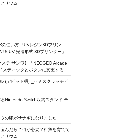
クアリウム！
ARSの使い方『UVレジン3Dプリン
MARS UV 光造形式 3Dプリンター』
テ サンワ】「NEOGEO Arcade
O」三和スティックとボタンに変更する
ドール (デビット機) _セミスクラッチビ
Nintendo Switch収納スタンド テ
ョウの卵がサナギになりました
を産んだら？何が必要？稚魚を育てて
クアリウム！