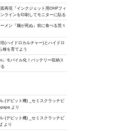
面再現『インクジェット用OHPフィ
ャンラインを印刷してモニターに貼る
ラーメン『麺が死ぬ』前に食べる荒々
培(ハイドロカルチャー)とハイドロ
たら種を育てよう
mini』モバイル化！バッテリー収納ス
作る
ドール (デビット機) _セミスクラッチビ
opapa
より
ドール (デビット機) _セミスクラッチビ
ば
より