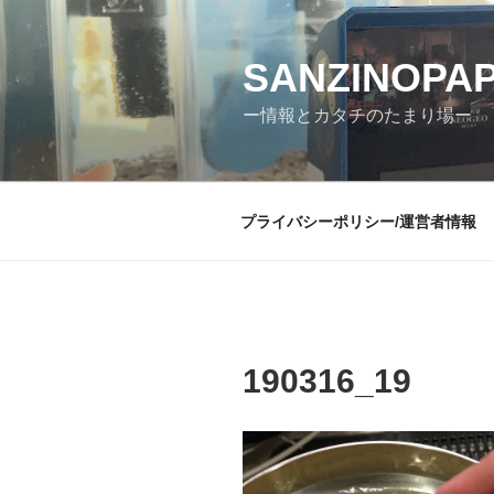
コ
ン
テ
SANZINOPA
ン
ー情報とカタチのたまり場ー
ツ
へ
ス
キ
プライバシーポリシー/運営者情報
ッ
プ
190316_19