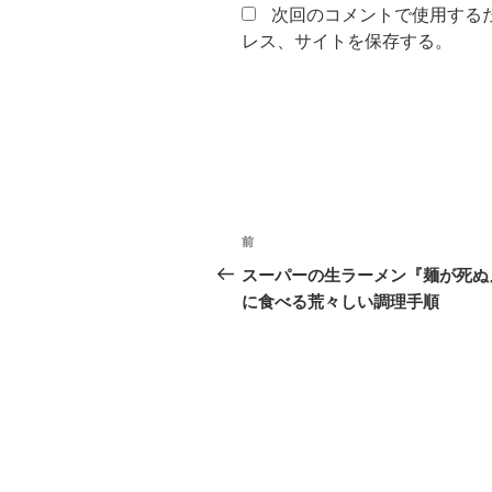
次回のコメントで使用する
レス、サイトを保存する。
投
前
前
稿
の
スーパーの生ラーメン『麺が死ぬ
投
に食べる荒々しい調理手順
ナ
稿
ビ
ゲ
ー
シ