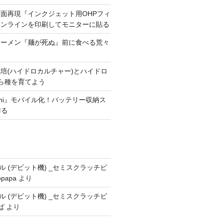
面再現『インクジェット用OHPフィ
ャンラインを印刷してモニターに貼る
ラーメン『麺が死ぬ』前に食べる荒々
培(ハイドロカルチャー)とハイドロ
たら種を育てよう
mini』モバイル化！バッテリー収納ス
作る
ドール (デビット機) _セミスクラッチビ
opapa
より
ドール (デビット機) _セミスクラッチビ
ば
より