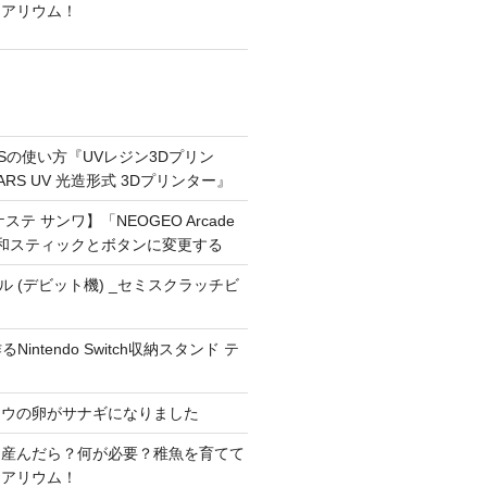
クアリウム！
ARSの使い方『UVレジン3Dプリン
MARS UV 光造形式 3Dプリンター』
テ サンワ】「NEOGEO Arcade
O」三和スティックとボタンに変更する
ドール (デビット機) _セミスクラッチビ
Nintendo Switch収納スタンド テ
ョウの卵がサナギになりました
を産んだら？何が必要？稚魚を育てて
クアリウム！