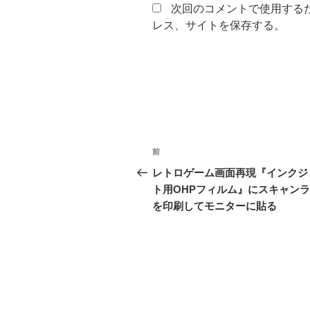
次回のコメントで使用する
レス、サイトを保存する。
投
前
前
稿
の
レトロゲーム画面再現『インクジ
投
ト用OHPフィルム』にスキャン
ナ
稿
を印刷してモニターに貼る
ビ
ゲ
ー
シ