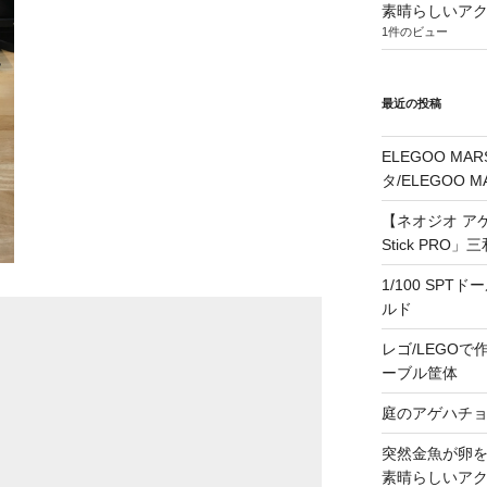
素晴らしいア
1件のビュー
最近の投稿
ELEGOO M
タ/ELEGOO 
【ネオジオ アケス
Stick PR
1/100 SPT
ルド
レゴ/LEGOで作る
ーブル筐体
庭のアゲハチ
突然金魚が卵
素晴らしいア