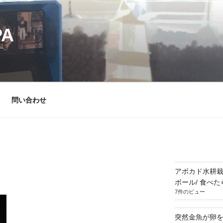
PA
問い合わせ
アボカド水耕栽
ボール/ 食べ
7件のビュー
突然金魚が卵