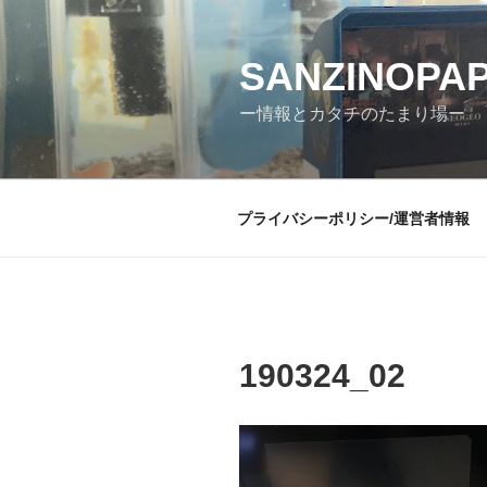
コ
ン
テ
SANZINOPA
ン
ー情報とカタチのたまり場ー
ツ
へ
ス
キ
プライバシーポリシー/運営者情報
ッ
プ
190324_02