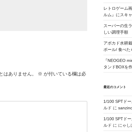
レトロゲーム画
ルム』にスキ
スーパーの生
しい調理手順
アボカド水耕栽
ボール/ 食べ
『NEOGEO 
タンドBOXを
とはありません。
※
が付いている欄は必
最近のコメント
1/100 SPT
ルド
に
sanzin
1/100 SPT
ルド
に
にゃし