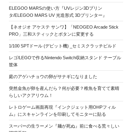
ELEGOO MARSの使い方『UVレジン3Dプリン
タ/ELEGOO MARS UV 光造形式 3Dプリンター』
【ネオジオ アケステ サンワ】「NEOGEO Arcade Stick
PRO」三和スティックとボタンに変更する
1/100 SPTドール (デビット機) _セミスクラッチビルド
レゴ/LEGOで作るNintendo Switch収納スタンド テーブル
筐体
庭のアゲハチョウの卵がサナギになりました
突然金魚が卵を産んだら？何が必要？稚魚を育てて素晴
らしいアクアリウム！
レトロゲーム画面再現『インクジェット用OHPフィル
ム』にスキャンラインを印刷してモニターに貼る
スーパーの生ラーメン『麺が死ぬ』前に食べる荒々しい