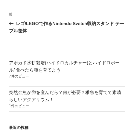
投
前
前
稿
の
レゴ/LEGOで作るNintendo Switch収納スタンド テー
ナ
投
ブル筐体
ビ
稿
ゲ
ー
シ
アボカド水耕栽培(ハイドロカルチャー)とハイドロボー
ョ
ル/ 食べたら種を育てよう
7件のビュー
ン
突然金魚が卵を産んだら？何が必要？稚魚を育てて素晴
らしいアクアリウム！
1件のビュー
最近の投稿