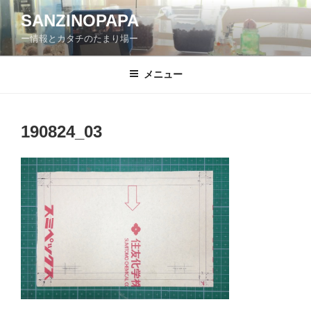
コ
SANZINOPAPA
ン
ー情報とカタチのたまり場ー
テ
ン
ツ
メニュー
へ
ス
キ
190824_03
ッ
プ