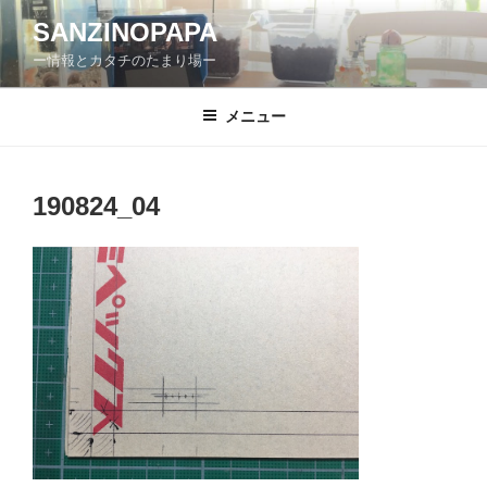
コ
SANZINOPAPA
ン
ー情報とカタチのたまり場ー
テ
ン
ツ
メニュー
へ
ス
キ
190824_04
ッ
プ