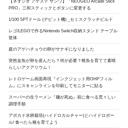
【ネオジオ アケステ サンワ】「NEOGEO Arcade Stick
PRO」三和スティックとボタンに変更する
1/100 SPTドール (デビット機) _セミスクラッチビルド
レゴ/LEGOで作るNintendo Switch収納スタンド テーブル
筐体
庭のアゲハチョウの卵がサナギになりました
突然金魚が卵を産んだら？何が必要？稚魚を育てて素晴
らしいアクアリウム！
レトロゲーム画面再現『インクジェット用OHPフィル
ム』にスキャンラインを印刷してモニターに貼る
スーパーの生ラーメン『麺が死ぬ』前に食べる荒々しい
調理手順
アボカド水耕栽培(ハイドロカルチャー)とハイドロボー
ル/ 食べたら種を育てよう