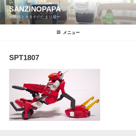
コ
SANZINOPAPA
ン
ー情報とカタチのたまり場ー
テ
ン
ツ
メニュー
へ
ス
キ
SPT1807
ッ
プ