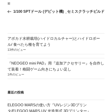
投
前
前
稿
の
1/100 SPTドール (デビット機) _セミスクラッチビルド
ナ
投
ビ
稿
ゲ
ー
アボカド水耕栽培(ハイドロカルチャー)とハイドロボー
シ
ル/ 食べたら種を育てよう
ョ
13件のビュー
ン
『NEOGEO mini PAD』用『追加アクセサリー』を自作し
て装着！格闘ゲーム向きにちょい足し
1件のビュー
最近の投稿
ELEGOO MARSの使い方『UVレジン3Dプリン
タ/ELEGOO MARS UV 光造形式 3Dプリンター』