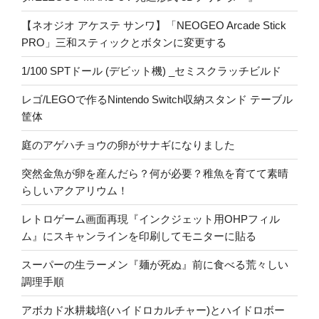
【ネオジオ アケステ サンワ】「NEOGEO Arcade Stick
PRO」三和スティックとボタンに変更する
1/100 SPTドール (デビット機) _セミスクラッチビルド
レゴ/LEGOで作るNintendo Switch収納スタンド テーブル
筐体
庭のアゲハチョウの卵がサナギになりました
突然金魚が卵を産んだら？何が必要？稚魚を育てて素晴
らしいアクアリウム！
レトロゲーム画面再現『インクジェット用OHPフィル
ム』にスキャンラインを印刷してモニターに貼る
スーパーの生ラーメン『麺が死ぬ』前に食べる荒々しい
調理手順
アボカド水耕栽培(ハイドロカルチャー)とハイドロボー