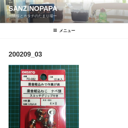
コ
SANZINOPAPA
ン
ー情報とカタチのたまり場ー
テ
ン
ツ
メニュー
へ
ス
キ
200209_03
ッ
プ