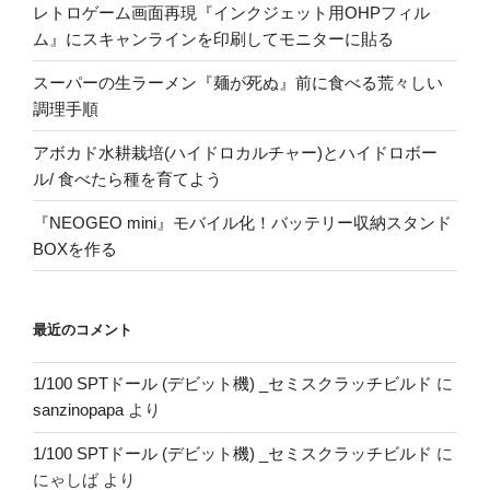
レトロゲーム画面再現『インクジェット用OHPフィル
ム』にスキャンラインを印刷してモニターに貼る
スーパーの生ラーメン『麺が死ぬ』前に食べる荒々しい
調理手順
アボカド水耕栽培(ハイドロカルチャー)とハイドロボー
ル/ 食べたら種を育てよう
『NEOGEO mini』モバイル化！バッテリー収納スタンド
BOXを作る
最近のコメント
1/100 SPTドール (デビット機) _セミスクラッチビルド
に
sanzinopapa
より
1/100 SPTドール (デビット機) _セミスクラッチビルド
に
にゃしば
より