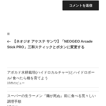
投
前
前
稿
の
【ネオジオ アケステ サンワ】「NEOGEO Arcade
ナ
投
Stick PRO」三和スティックとボタンに変更する
ビ
稿
ゲ
ー
シ
アボカド水耕栽培(ハイドロカルチャー)とハイドロボー
ョ
ル/ 食べたら種を育てよう
15件のビュー
ン
スーパーの生ラーメン『麺が死ぬ』前に食べる荒々しい
調理手順