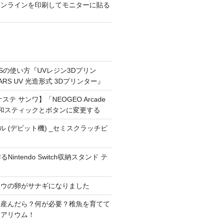
ャンラインを印刷してモニターに貼る
ARSの使い方『UVレジン3Dプリン
MARS UV 光造形式 3Dプリンター』
テ サンワ】「NEOGEO Arcade
O」三和スティックとボタンに変更する
ドール (デビット機) _セミスクラッチビ
Nintendo Switch収納スタンド テ
ョウの卵がサナギになりました
を産んだら？何が必要？稚魚を育てて
クアリウム！