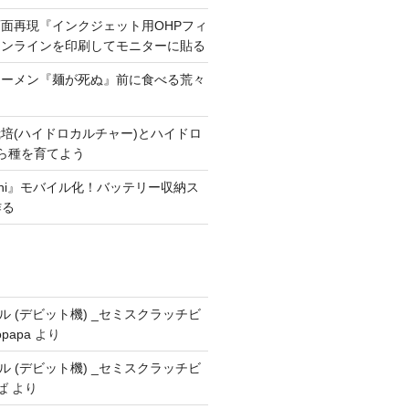
面再現『インクジェット用OHPフィ
ャンラインを印刷してモニターに貼る
ラーメン『麺が死ぬ』前に食べる荒々
培(ハイドロカルチャー)とハイドロ
たら種を育てよう
mini』モバイル化！バッテリー収納ス
作る
ドール (デビット機) _セミスクラッチビ
opapa
より
ドール (デビット機) _セミスクラッチビ
ば
より