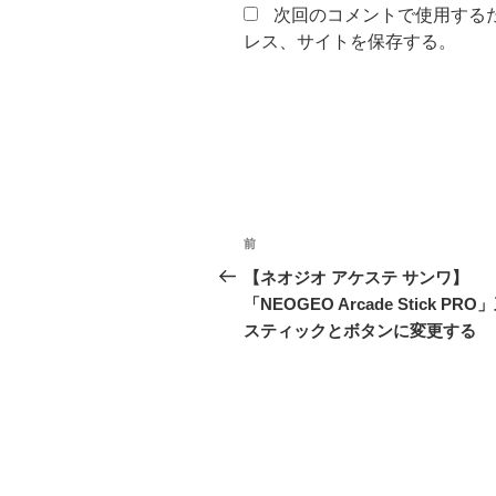
次回のコメントで使用する
レス、サイトを保存する。
投
前
前
稿
の
【ネオジオ アケステ サンワ】
投
「NEOGEO Arcade Stick PRO
ナ
稿
スティックとボタンに変更する
ビ
ゲ
ー
シ