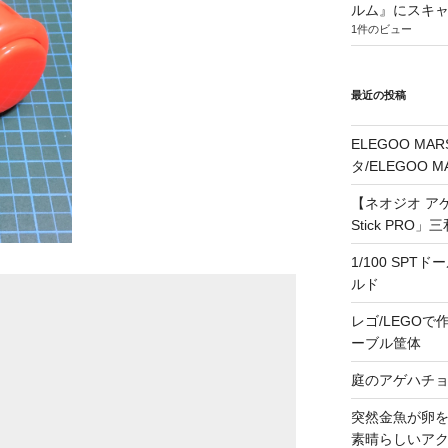
ルム』にスキ
1件のビュー
最近の投稿
ELEGOO M
タ/ELEGOO 
【ネオジオ アケス
Stick PR
1/100 SPT
ルド
レゴ/LEGOで作る
ーブル筐体
庭のアゲハチ
突然金魚が卵
素晴らしいア