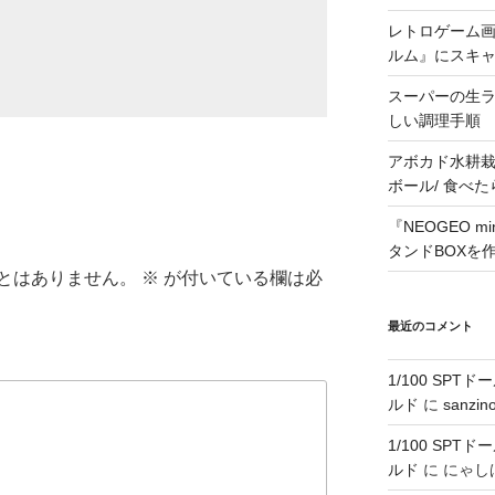
レトロゲーム画
ルム』にスキ
スーパーの生
しい調理手順
アボカド水耕栽
ボール/ 食べ
『NEOGEO 
タンドBOXを
とはありません。
※
が付いている欄は必
最近のコメント
1/100 SPT
ルド
に
sanzin
1/100 SPT
ルド
に
にゃし