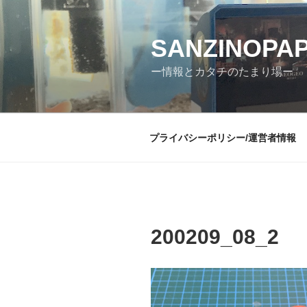
コ
ン
テ
SANZINOPA
ン
ー情報とカタチのたまり場ー
ツ
へ
ス
キ
プライバシーポリシー/運営者情報
ッ
プ
200209_08_2