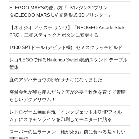
ELEGOO MARSの使い方『UVレジン3Dプリン
タ/ELEGOO MARS UV 光造形式 3Dプリンター』
【ネオジオ アケステ サンワ】「NEOGEO Arcade Stick
PRO」三和スティックとボタンに変更する
1/100 SPTドール (デビット機) _セミスクラッチビルド
レゴ/LEGOで作るNintendo Switch収納スタンド テーブル
筐体
庭のアゲハチョウの卵がサナギになりました
突然金魚が卵を産んだら？何が必要？稚魚を育てて素晴
らしいアクアリウム！
レトロゲーム画面再現『インクジェット用OHPフィル
ム』にスキャンラインを印刷してモニターに貼る
スーパーの生ラーメン『麺が死ぬ』前に食べる荒々しい