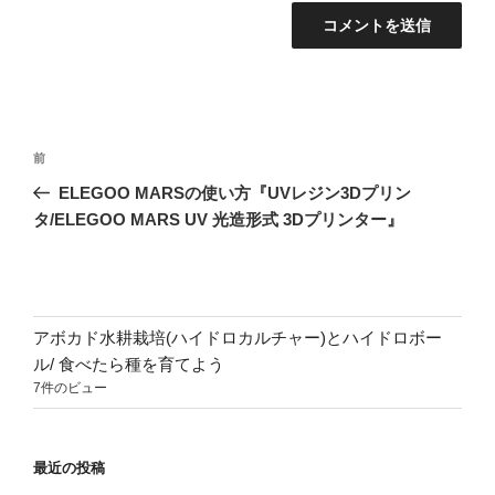
投
前
前
稿
の
ELEGOO MARSの使い方『UVレジン3Dプリン
ナ
投
タ/ELEGOO MARS UV 光造形式 3Dプリンター』
ビ
稿
ゲ
ー
シ
アボカド水耕栽培(ハイドロカルチャー)とハイドロボー
ョ
ル/ 食べたら種を育てよう
7件のビュー
ン
最近の投稿