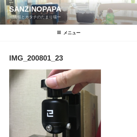
コ
SANZINOPAPA
ン
ー情報とカタチのたまり場ー
テ
ン
ツ
メニュー
へ
ス
キ
IMG_200801_23
ッ
プ