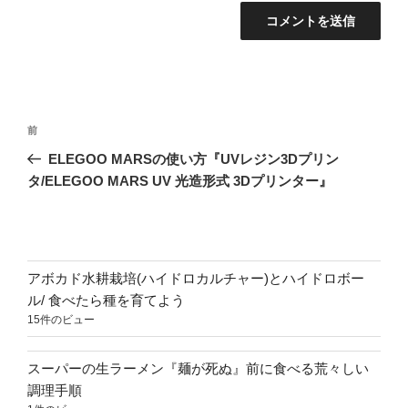
投
前
前
稿
の
ELEGOO MARSの使い方『UVレジン3Dプリン
ナ
投
タ/ELEGOO MARS UV 光造形式 3Dプリンター』
ビ
稿
ゲ
ー
シ
アボカド水耕栽培(ハイドロカルチャー)とハイドロボー
ョ
ル/ 食べたら種を育てよう
15件のビュー
ン
スーパーの生ラーメン『麺が死ぬ』前に食べる荒々しい
調理手順