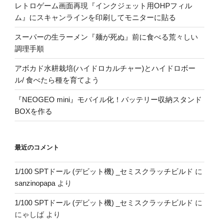
レトロゲーム画面再現『インクジェット用OHPフィル
ム』にスキャンラインを印刷してモニターに貼る
スーパーの生ラーメン『麺が死ぬ』前に食べる荒々しい
調理手順
アボカド水耕栽培(ハイドロカルチャー)とハイドロボー
ル/ 食べたら種を育てよう
『NEOGEO mini』モバイル化！バッテリー収納スタンド
BOXを作る
最近のコメント
1/100 SPTドール (デビット機) _セミスクラッチビルド
に
sanzinopapa
より
1/100 SPTドール (デビット機) _セミスクラッチビルド
に
にゃしば
より