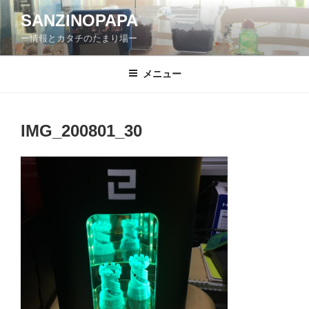
コ
SANZINOPAPA
ン
ー情報とカタチのたまり場ー
テ
ン
ツ
メニュー
へ
ス
キ
IMG_200801_30
ッ
プ